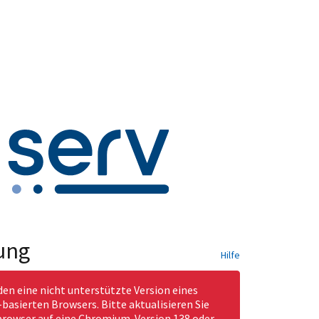
ung
Hilfe
den eine nicht unterstützte Version eines
asierten Browsers. Bitte aktualisieren Sie
rowser auf eine Chromium-Version 138 oder