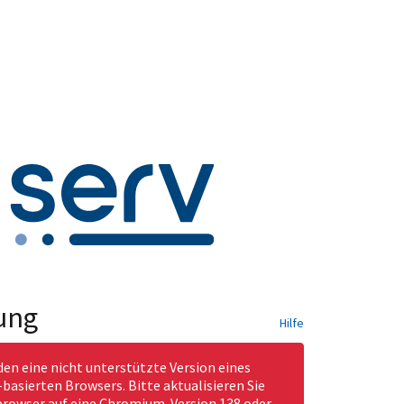
ung
Hilfe
den eine nicht unterstützte Version eines
asierten Browsers. Bitte aktualisieren Sie
rowser auf eine Chromium-Version 138 oder